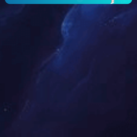
精度衰减
02.
重载晃动
03.
换电速度慢
04.
空间占用大