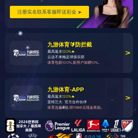
位，提升“存储效率”
拍”换电
位”安全
场景需求：卡
车电池重量较
场景需求：出租
高，需保持升
车换电频率高，
场景需求：电池需存
降平稳，避免
要求升降平台与
储在高位货架，要求
电池倾斜；换
车身电池仓的水
升降平台与货架的水
电时，需支撑
平误差≤±1mm，
平误差≤±1mm，防止
车辆重量，要
换电时间≤3分
电池碰撞；电池转运
求升降设备的
钟。
时，需快速将电池从
“刚性”结构。
刚性链价值：±1
货架举升至换电平
刚性链价值：
mm的重复定位
台，提升存储与换电
刚性链的“物
精度，确保电池
的协同效率。
理刚性”结
与车身的“完美
刚性链价值：±1mm的
构，升降时无
对接”；升降速
定位精度，确保电池
晃动，消除电
度快，换电时间
与货架的精准对接；
池倾斜的安全
缩短至3分钟以
升降速度快，缩短电
隐患；
内，满足出租车
池转运时间，提升存
模块化扩展支
的“高节拍”需
储效率。
持多台并联，
求。
满足“大吨位”